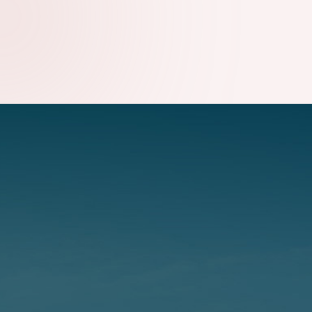
09.08.2026