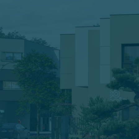
ĐĂNG KÝ