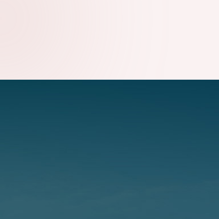
06.08.2026