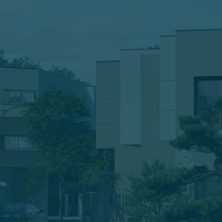
ĐĂNG KÝ