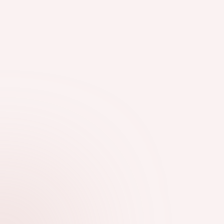
PLAYME CASINO : VOTRE GUIDE COMPLET DU
DIVERTISSEMENT DE PARI NOUVELLE ÈRE