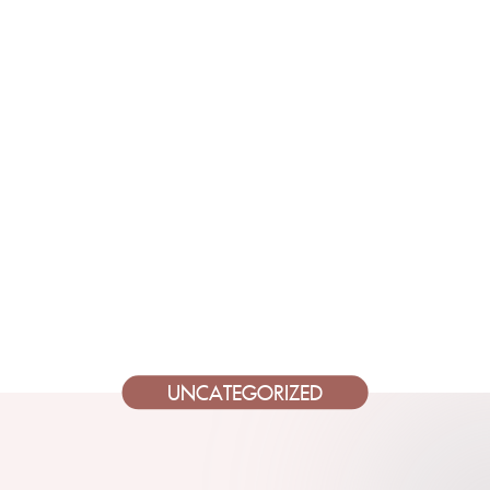
UNCATEGORIZED