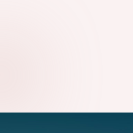
PLAYME CASINO : VOTRE GUIDE COMPLET DU
DIVERTISSEMENT DE PARI NOUVELLE GÉNÉRATION
06.08.2026