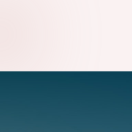
SPINOBON SPEELPLATFORM: UW DEFINITIEVE GIDS
RICHTING EEN UITSTEKENDE SPELERVARING
08.08.2026