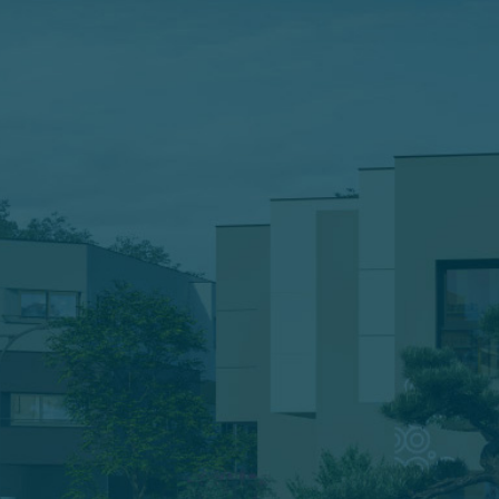
ĐĂNG KÝ