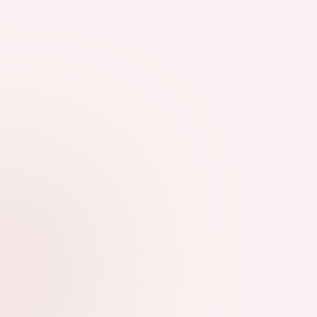
PLINKO: IZVORNA ZABAVNA PREIZKUŠNJA S
ABSOLUTNIM NADZOROM NAD SVOJIMI STÁVAMI
08.08.2026