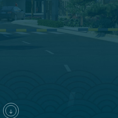
Điều khoản và Điều kiện
Chính sách quyền riêng tư