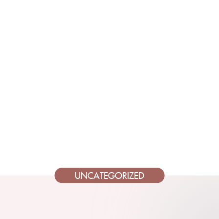
UNCATEGORIZED