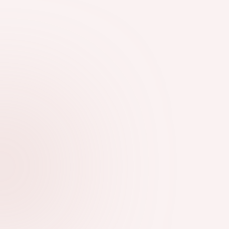
SWEET BONANZA SLOT: CANLI ŞEKER ALEMINDE KAR
İMKANLARI
09.08.2026