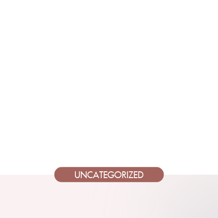
UNCATEGORIZED