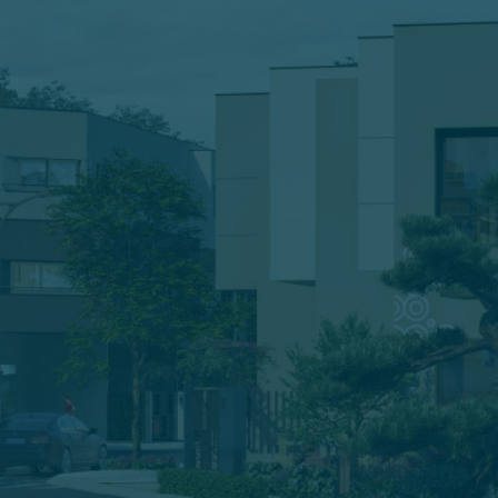
ĐĂNG KÝ