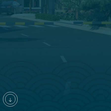
Điều khoản và Điều kiện
Chính sách quyền riêng tư