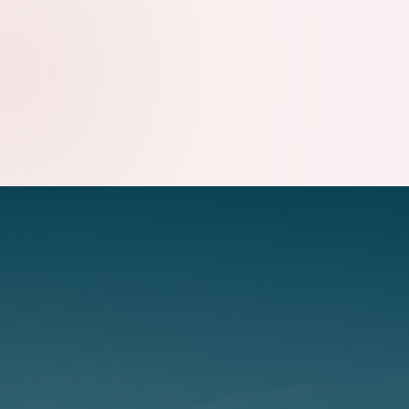
SPINOBON SPEELPLATFORM: UW DEFINITIEVE GIDS
RICHTING EEN UITSTEKENDE SPELERVARING
08.08.2026