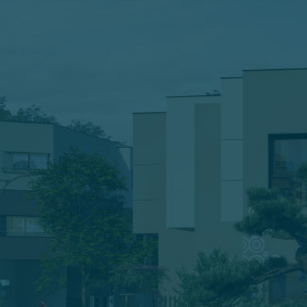
ĐĂNG KÝ