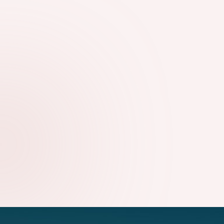
PIATTAFORME NON AAMS: FUNZIONAMENTO E
CARATTERISTICHE E QUALI SONO I RISCHI TECNICI
07.07.2026