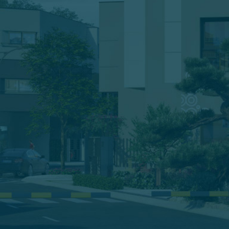
ĐĂNG KÝ