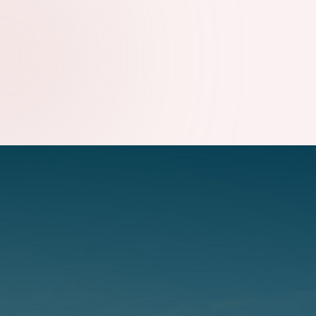
Ο ΠΛΉΡΗΣ ΟΔΗΓΌΣ ΣΧΕΤΙΚΆ ΜΕ ΤΙΣ ΠΛΑΤΦΌΡΜΕΣ
ΣΤΟΙΧΗΜΑΤΙΣΜΟΎ: ΌΛΑ ΌΣΑ ΧΡΕΙΆΖΕΤΑΙ ΝΑ
ΓΝΩΡΊΖΕΤΕ
07.08.2026