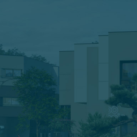
ĐĂNG KÝ