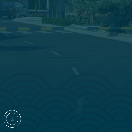
Điều khoản và Điều kiện
Chính sách quyền riêng tư