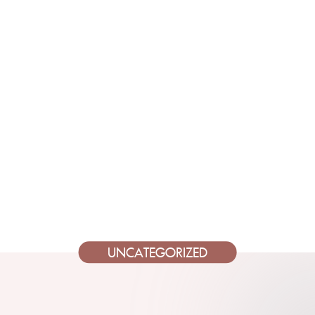
UNCATEGORIZED