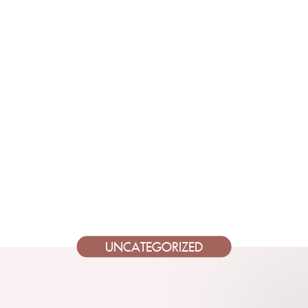
UNCATEGORIZED