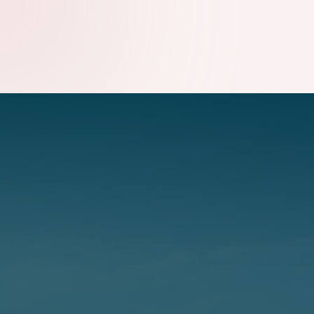
08.08.2026