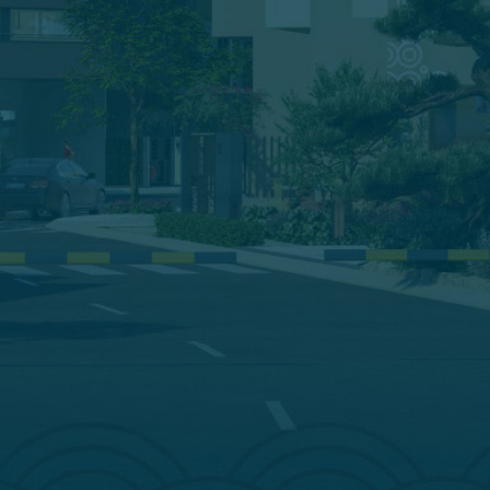
ĐĂNG KÝ