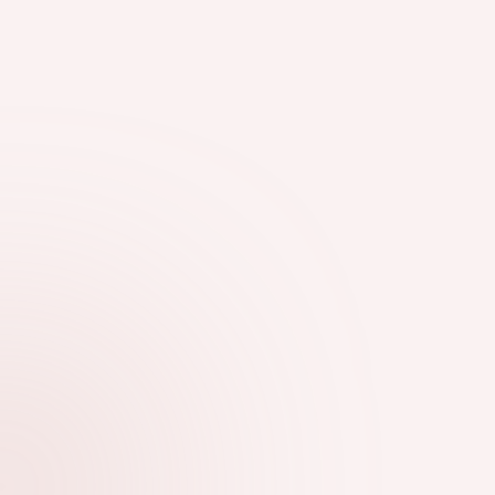
PLAYME CASINO : VOTRE GUIDE COMPLET DU
DIVERTISSEMENT DE PARI NOUVELLE ÈRE
06.08.2026