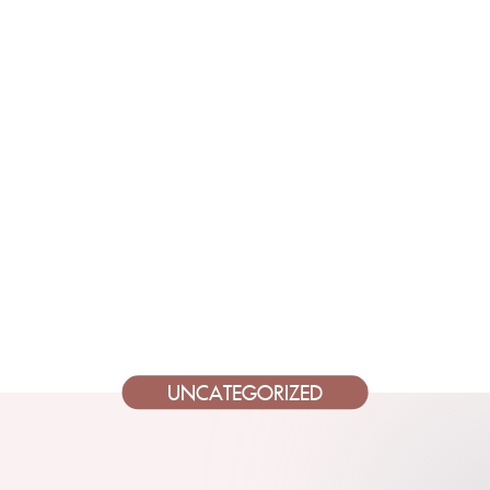
UNCATEGORIZED