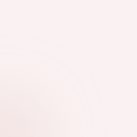
PLAYME CASINO : VOTRE GUIDE COMPLET DU
DIVERTISSEMENT DE PARI NOUVELLE GÉNÉRATION