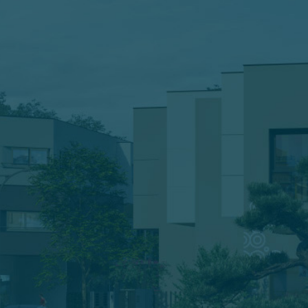
ĐĂNG KÝ