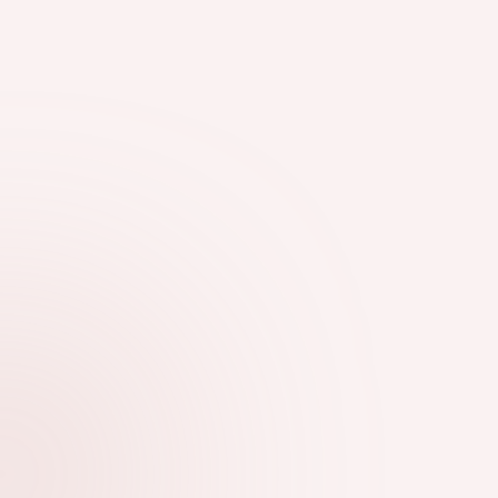
PLINKO: IZVORNA ZABAVNA PREIZKUŠNJA S
ABSOLUTNIM NADZOROM NAD SVOJIMI STÁVAMI
08.08.2026