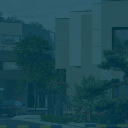
ĐĂNG KÝ