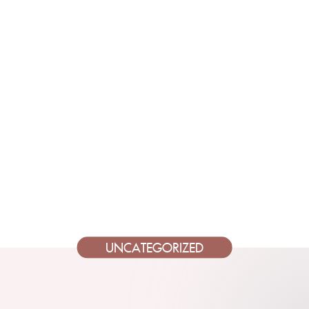
UNCATEGORIZED