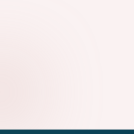
SPINOBON SPEELPLATFORM: UW DEFINITIEVE GIDS
RICHTING EEN UITSTEKENDE SPELERVARING
08.08.2026