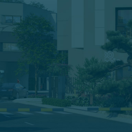
ĐĂNG KÝ