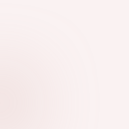
SWEET BONANZA SLOT: CANLI ŞEKER ALEMINDE KAR
İMKANLARI
09.08.2026