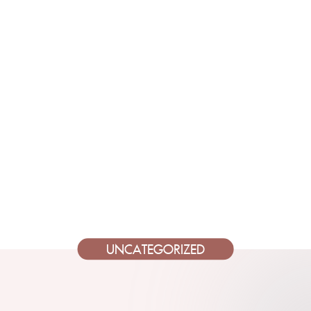
UNCATEGORIZED