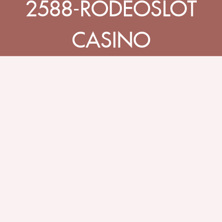
2588-RODEOSLOT
CASINO