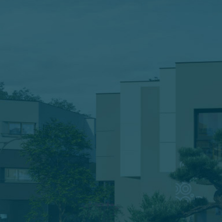
ĐĂNG KÝ