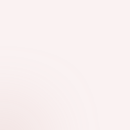
PLINKO: IZVORNA ZABAVNA PREIZKUŠNJA S