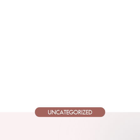
UNCATEGORIZED