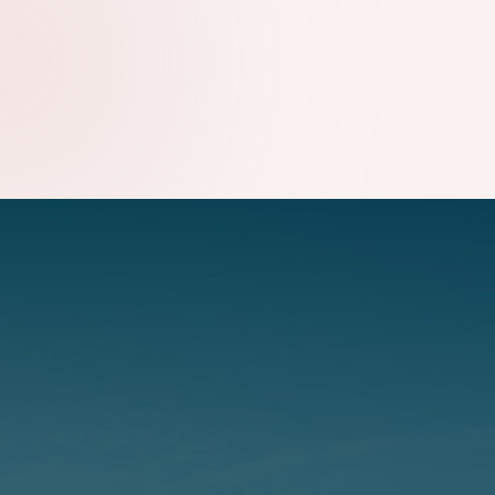
ABSOLUTNIM NADZOROM NAD SVOJIMI STÁVAMI
08.08.2026