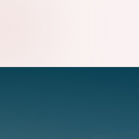
SWEET BONANZA SLOT: CANLI ŞEKER ALEMINDE KAR
İMKANLARI
09.08.2026