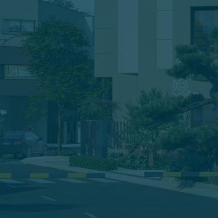
ĐĂNG KÝ