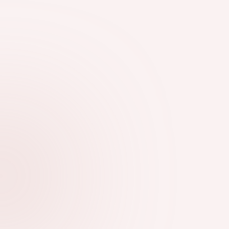
PLAYME CASINO : VOTRE GUIDE COMPLET DU
DIVERTISSEMENT DE PARI NOUVELLE GÉNÉRATION
06.08.2026