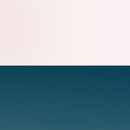
PLAYME JEU : LE MEILLEUR GUIDE DÉTAILLÉ DU
DIVERTISSEMENT DE PARI NOUVELLE VAGUE
06.08.2026