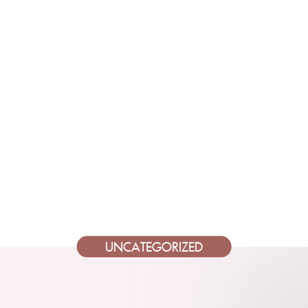
UNCATEGORIZED