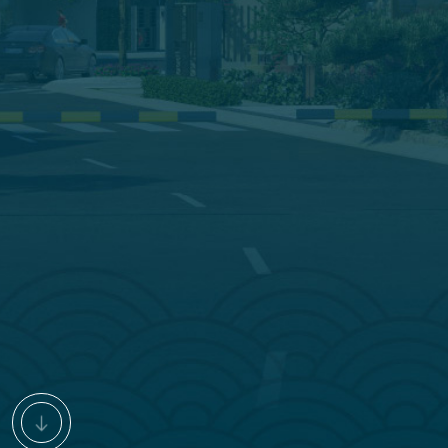
Điều khoản và Điều kiện
Chính sách quyền riêng tư