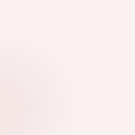
SWEET BONANZA SLOT: CANLI ŞEKER ALEMINDE KAR
İMKANLARI
09.08.2026