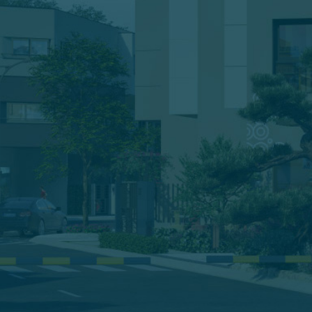
ĐĂNG KÝ