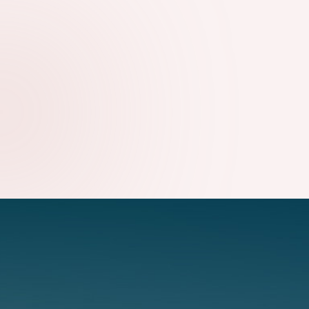
PLINKO: IZVORNA ZABAVNA PREIZKUŠNJA S
ABSOLUTNIM NADZOROM NAD SVOJIMI STÁVAMI
08.08.2026