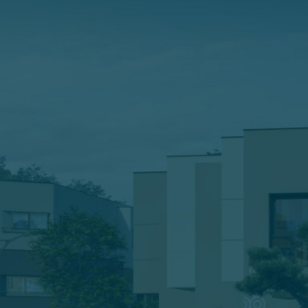
ĐĂNG KÝ