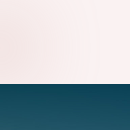
SWEET BONANZA SLOT: CANLI ŞEKER ALEMINDE KAR
İMKANLARI
09.08.2026