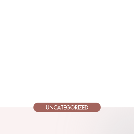
UNCATEGORIZED