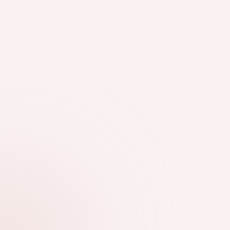
METRO BÌNH DƯƠNG DÀI 32,5 KM ĐI QUA BỐN