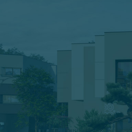
ĐĂNG KÝ