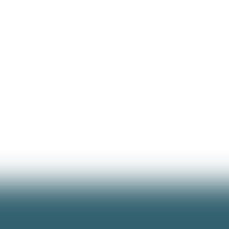
FRESHBET-
FRESHBET-
MONIXBET-
SNATCH
SNATCH
JEUX
3939-
FR