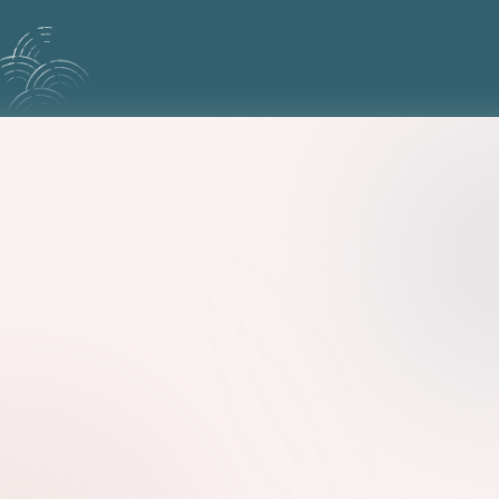
BRAZIL
FRANCE1
CASINO3
CASINO
CASINO
FRESHBET
IT
3578 -
3608 -
GERMANY
3
3592
3622
3